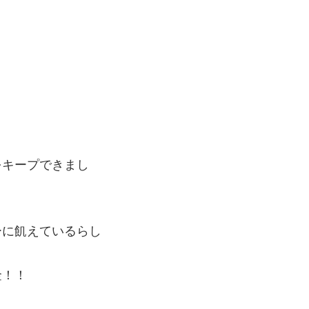
をキープできまし
ーに飢えているらし
金！！