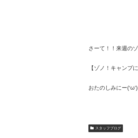
さーて！！来週の
【ゾノ！キャンプ
おたのしみにー(‘ω’
スタッフブログ