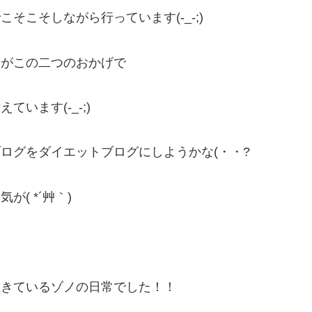
そこそしながら行っています(-_-;)
すがこの二つのおかげで
います(-_-;)
ログをダイエットブログにしようかな(・・?
が( *´艸｀)
生きているゾノの日常でした！！