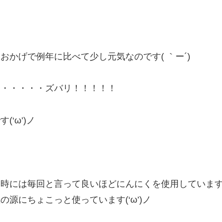
おかげで例年に比べて少し元気なのです( ｀ー´)
・・・・・・ズバリ！！！！！
‘ω’)ノ
る時には毎回と言って良いほどにんにくを使用していま
源にちょこっと使っています(‘ω’)ノ