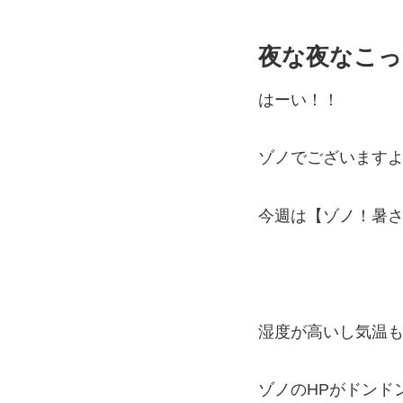
夜な夜なこっ
はーい！！
ゾノでございますよー
今週は【ゾノ！暑
湿度が高いし気温
ゾノのHPがドンドン