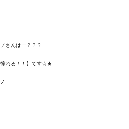
ゾノさんはー？？？
に憧れる！！】です☆★
)ノ