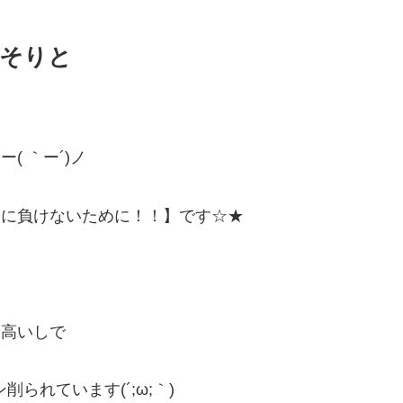
そりと
( ｀ー´)ノ
さに負けないために！！】です☆★
も高いしで
削られています(´;ω;｀)