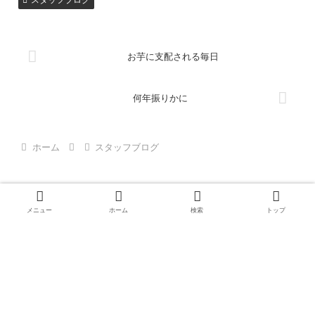
お芋に支配される毎日
何年振りかに
ホーム
スタッフブログ
メニュー
ホーム
検索
トップ
プライバシーポリシー
© 2003
枚方・寝屋川・交野での中古物件・不動産情報は株式会社ラ
イフエステ－ト
〒573-1142 大阪府枚方市牧野下島町14-4
TEL 072-851-0305