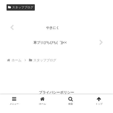
スタッフブログ
やきにく
寒ブリぴちぴち(゜))<<
ホーム
スタッフブログ
プライバシーポリシー
© 2003
枚方・寝屋川・交野での中古物件・不動産情報は株式会社ラ
メニュー
ホーム
検索
トップ
イフエステ－ト