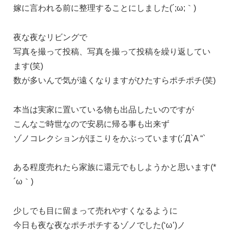
嫁に言われる前に整理することにしました(´;ω;｀)
夜な夜なリビングで
写真を撮って投稿、写真を撮って投稿を繰り返してい
ます(笑)
数が多いんで気が遠くなりますがひたすらポチポチ(笑)
本当は実家に置いている物も出品したいのですが
こんなご時世なので安易に帰る事も出来ず
ゾノコレクションがほこりをかぶっています(;´Д`A “`
ある程度売れたら家族に還元でもしようかと思います(*
´ω｀)
少しでも目に留まって売れやすくなるように
今日も夜な夜なポチポチするゾノでした(‘ω’)ノ