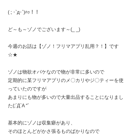
( ; ･`д･´)ﾊｯ！！
ど～も～ゾノでございます～(_ _)
今週のお話は【ゾノ！フリマアプリ乱用？！】です
☆★
ゾノは物欲オバケなので物が非常に多いので
定期的に某フリマアプリのメ〇カリやジ〇ティーを使
っていたのですが
あまりにも物が多いので大量出品することになりまし
た(;´Д`A “`
基本的にゾノは収集癖があり、
そのほとんどがかさ張るものばかりなので