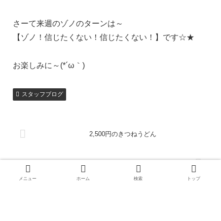
さーて来週のゾノのターンは～
【ゾノ！信じたくない！信じたくない！】です☆★
お楽しみに～(*´ω｀)
スタッフブログ
2,500円のきつねうどん
突然寒くなってきましたが…
メニュー
ホーム
検索
トップ
ホーム
スタッフブログ